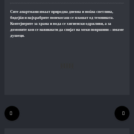
Сите апартмани имаат природна дневна и ноќна светлина,
бидејќи и најхрабрите
понекогаш се плашат од темнината.
Контејнерите за храна и вода се хигиенски одржливи, а за
домовите кои се навикнати да спијат на меки површини – имаме
душеци.