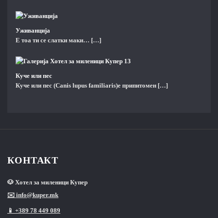
Уживанција
Е тоа ти се слатки маки…
[…]
Куче или пес
Куче или пес (Canis lupus familiaris)е припитомен
[…]
КОНТАКТ
🐶 Хотел за миленици Купер
✉️ info@kuper.mk
📱 +389 78 449 089