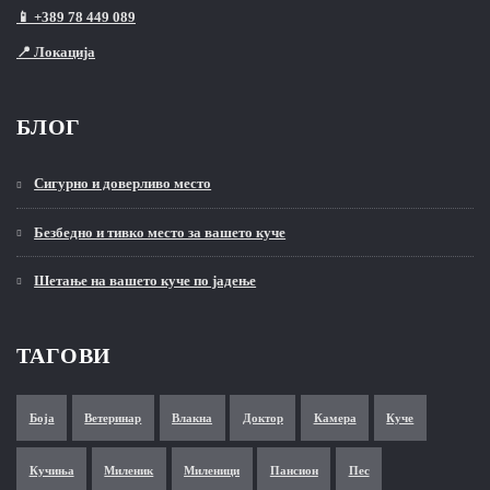
📱 +389 78 449 089
📍 Локација
БЛОГ
Сигурно и доверливо место
Безбедно и тивко место за вашето куче
Шетање на вашето куче по јадење
ТАГОВИ
Боја
Ветеринар
Влакна
Доктор
Камера
Куче
Кучиња
Миленик
Миленици
Пансион
Пес