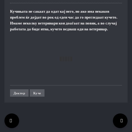
Кучињата не сакаат да одат кај него, но ако има некаков
проблем ќе дојдат во рок од еден час
да го прегледаат кучето.
Имаме неколку ветеринари кои доаѓаат на повик, а во случај
работата да биде итна, кучето веднаш оди на ветеринар.
Доктор
Куче