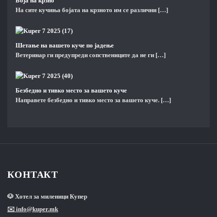
Боја на крзно
На сите кучиња бојата на крзното им се различни
[…]
Шетање на вашето куче по јадење
Ветеринар ги предупреди сопствениците да не ги
[…]
Безбедно и тивко место за вашето куче
Направете безбедно и тивко место за вашето куче.
[…]
КОНТАКТ
🐶 Хотел за миленици Купер
✉️ info@kuper.mk